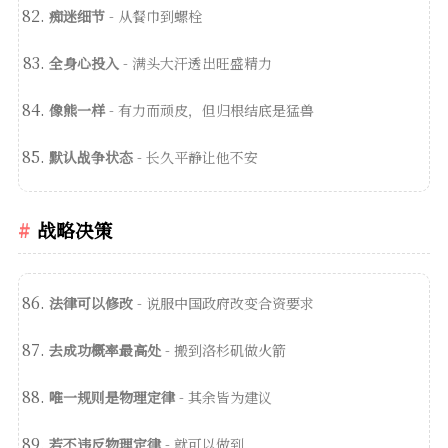
痴迷细节
- 从餐巾到螺栓
全身心投入
- 满头大汗透出旺盛精力
像熊一样
- 有力而顽皮，但归根结底是猛兽
默认战争状态
- 长久平静让他不安
战略决策
法律可以修改
- 说服中国政府改变合资要求
去成功概率最高处
- 搬到洛杉矶做火箭
唯一规则是物理定律
- 其余皆为建议
若不违反物理定律
- 就可以做到