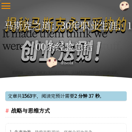
马斯克之道：30年职业生涯，1
00条经验总结
dtsola
文章共
1563
字，阅读完预计需要
2 分钟 37 秒
。
战略与思维方式
生来为战
- 热爱战略游戏，将商业视为战争