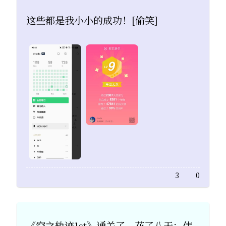
​这些都是我小小的成功！[偷笑]
3
0
《空之轨迹1st》通关了，花了八天；伟