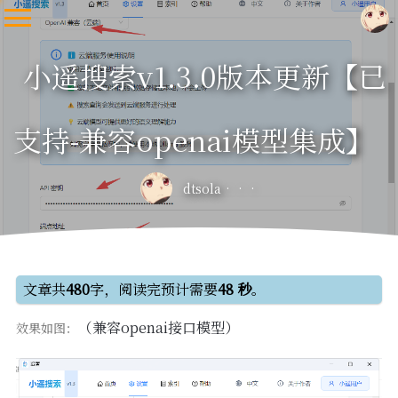
小遥搜索v1.3.0版本更新【已
支持-兼容openai模型集成】
dtsola
文章共
480
字，阅读完预计需要
48 秒
。
（兼容openai接口模型）
效果如图：