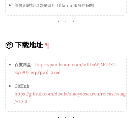
修复测试接口总是调用 Ollama 服务的问题
📦 下载地址
百度网盘
：
https://pan.baidu.com/s/1lDaWjMCRXIT-
Sqx9UFjerg?pwd=37ed
GitHub
：
https://github.com/dtsola/xiaoyaosearch/releases/tag
/v1.3.0