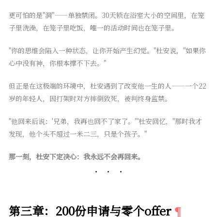
更可怕的是"洞"——单独禁闭。30天锁在浴室大小的空间里，在笼
子里洗澡，在笼子里吃饭，唯一的活动时间也在笼子里。
"你的思维会陷入一种状态，让你开始产生幻觉。"杜安说，"如果你
心中没有神，你根本撑不下去。"
但正是在这极端的环境中，杜安遇到了改变他一生的人——一个22
岁的年轻人，因打架时对方摔倒致死，被判终身监禁。
"他回来后说：'兄弟，我再也回不了家了。'"杜安回忆，"那时我才
发现，他个头不超过一米二三，只是个孩子。"
那一刻，杜安下定决心：我永远不会再回来。
第三章：200份申请与零个offer