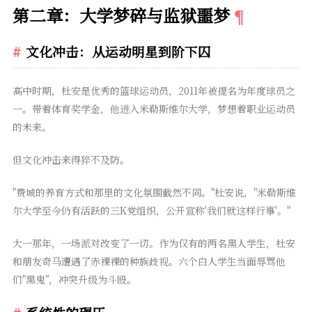
第二章：大学梦碎与监狱噩梦
文化冲击：从运动明星到阶下囚
高中时期，杜安是优秀的篮球运动员，2011年被提名为年度球员之
一。带着体育奖学金，他进入米勒斯维尔大学，梦想着职业运动员
的未来。
但文化冲击来得猝不及防。
"费城的养育方式和那里的文化氛围截然不同。"杜安说，"米勒斯维
尔大学至今仍有活跃的三K党组织，公开宣称'我们就这样行事'。"
大一那年，一场派对改变了一切。作为仅有的两名黑人学生，杜安
和朋友奇马遭遇了赤裸裸的种族歧视。六个白人学生当面辱骂他
们"黑鬼"，冲突升级为斗殴。