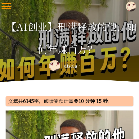
【AI创业】刑满释放的他，如
何年赚百万？
dtsola
文章共
6145
字，阅读完预计需要
10 分钟 15 秒
。