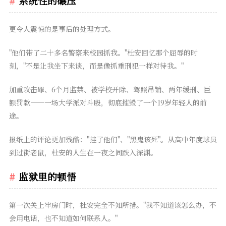
系统性的碾压
更令人震惊的是事后的处理方式。
"他们带了二十多名警察来校园抓我。"杜安回忆那个屈辱的时
刻，"不是让我坐下来谈，而是像抓重刑犯一样对待我。"
加重攻击罪、6个月监禁、被学校开除、驾照吊销、两年缓刑、巨
额罚款——一场大学派对斗殴，彻底摧毁了一个19岁年轻人的前
途。
报纸上的评论更加残酷："挂了他们"、"黑鬼该死"。从高中年度球员
到过街老鼠，杜安的人生在一夜之间跌入深渊。
监狱里的顿悟
第一次关上牢房门时，杜安完全不知所措。"我不知道该怎么办，不
会用电话，也不知道如何联系人。"