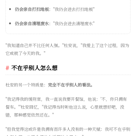
仍会亲自打扫地板
："我仍会进去打扫地板"
仍会亲自清理废水
："我仍会进去清理废水"
"我知道自己并不比任何人强。"杜安说，"我爱上了这个过程，因为
它成就了今天的我。"
不在乎别人怎么想
杜安的另一个特质是：
完全不在乎别人的看法。
"我记得我的缓刑官，我一直说我要开餐馆，他说：'不，你只拥有
餐车。'"杜安回忆，"我记得当时听他这么说，心里就想好吧，没
错，那种感觉依然还在。"
"但我觉得这或许是我拥有而许多人没有的一种天赋：我可不在乎别