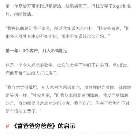
第一单是给哥哥家做退租清洁，结果搞砸了。但杜安弄了logo和名
片，继续接活。
"我妈以前总让我干家务，所以我知道怎么打扫。"杜安笑着说，"但
很多人身处其中却不知所措，根本不知道该怎么开始。"
第一年：3个客户，月入390美元
这是一个令人尴尬的数字。杜安的大学同学们正在实习、拿offer，
而他开着车去给人打扫房子。
"我当然觉得尴尬，别人总对你恶语相向，用异样眼光看你，就像你
是笑话一样。"杜安坦承，"但我从未因此感到尴尬。我反而更尴尬
的是，身边都是非常成功的创业者，我问自己：你在干啥呢？不过
是个清洁工罢了。"
《富爸爸穷爸爸》的启示