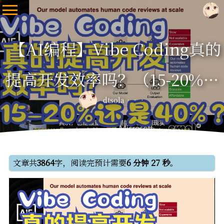
【AI编程】Vibe Coding真的
提高开发效率吗？（15-20%还
dtsola
是40%？）
文章共
3864
字，阅读完预计需要
6 分钟 27 秒
。