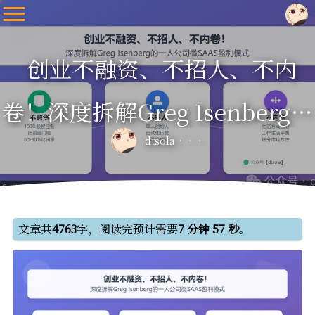
创业不融资、不招人、不内
卷！深度拆解Greg Isenberg的
dtsola
一人公司微SAAS盈利模式
文章共
4763
字，阅读完预计需要
7 分钟 57 秒
。