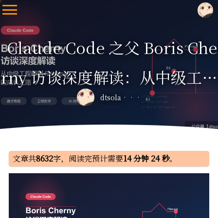
Claude Code 之父 Boris Che
rny 访谈深度解读：从中级工程
dtsola
师到 Principal 的成长之路
文章共
8632
字，阅读完预计需要
14 分钟 24 秒
。