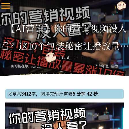
【AI营销】你的营销视频没人
看？这10个包装秘密让播放量暴
dtsola
涨10倍
文章共
3412
字，阅读完预计需要
5 分钟 42 秒
。