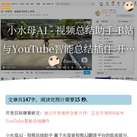
小水母AI - 视频总结助手-B站
与YouTube智能总结插件-开发
dtsola
进度
文章共
147
字，阅读完预计需要
15 秒
。
开发目标请看前文：
独立开发者的全新力作：正在开发的B站与
YouTube智能总结插件
小水母AI - 视频总结助手 属于水母音视频AI翻译平台的组成部分，