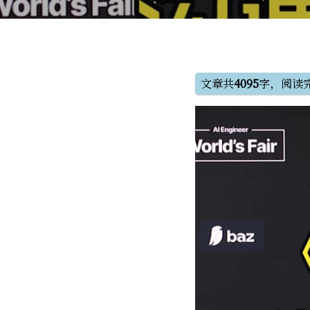
文章共
4095
字，阅读