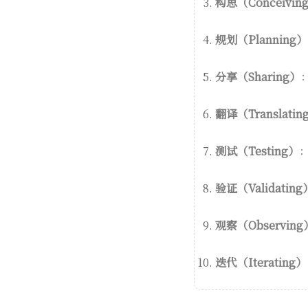
构思（Conceivin
规划（Planning）
分享（Sharing）
翻译（Translatin
测试（Testing）
验证（Validating
观察（Observing
迭代（Iterating）