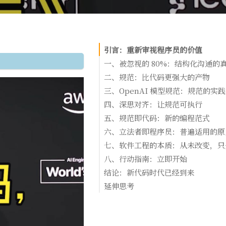
引言：重新审视程序员的价值
一、被忽视的 80%：结构化沟通的
程序员的真实工作流程
二、规范：比代码更强大的产物
瓶颈在哪里？
什么是规范？
三、OpenAI 模型规范：规范的实
氛围编程的启示
为什么规范优于代码？
模型规范是什么？
四、深思对齐：让规范可执行
一个思想实验
Markdown 的优势
技术原理
五、规范即代码：新的编程范式
规范的结构
技术优势
规范与代码的相似性
六、立法者即程序员：普遍适用的原
案例：谄媚问题（Sycophancy）
应用场景
规范的工具链
美国宪法：国家级模型规范
七、软件工程的本质：从未改变，只
规范作为信任锚点
1. 类型检查（Type Checking）
普遍的规范制定者
核心洞察
八、行动指南：立即开始
2. Linter
范式转变
立即行动
结论：新代码时代已经到来
3. 单元测试
新的稀缺技能
开放性问题
核心要点总结
延伸思考
4. 版本控制
1. 未来的 IDE 是什么样？
新的稀缺技能
对个人的启示
2. 如何大规模协调智能体？
最终呼吁
对团队的启示
3. 如何确保真正理解？
对行业的启示