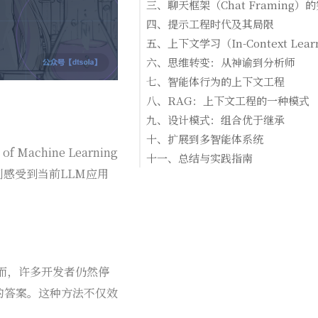
2.1 什么是上下文窗口
三、聊天框架（Chat Framing）
2.2 LLM的训练与推理机制
3.1 聊天模式的引入
四、提示工程时代及其局限
2.3 早期应用模式：文本补全
3.2 上下文窗口的丰富化
4.1 提示工程的实践
五、上下文学习（In-Context Lear
3.3 架构本质未变
4.2 提示工程的问题
5.1 什么是上下文学习
六、思维转变：从神谕到分析师
5.2 可编程注入的多种token序列
6.1 LLM的本质能力
七、智能体行为的上下文工程
5.3 上下文窗口的挑战
6.2 使用LLM的思维转变
7.1 实例：英国电影票房周均收入查询
八、RAG：上下文工程的一种模式
5.4 从提示工程到上下文工程
6.3 实践中的转变
7.2 上下文工程的多个维度
8.1 什么是RAG
九、设计模式：组合优于继承
7.3 设计模式的必要性
8.2 RAG作为上下文工程模式
9.1 软件工程设计模式的启示
十、扩展到多智能体系统
 Machine Learning
8.3 实现考虑
9.2 上下文工程的设计模式
10.1 多智能体架构的必然性
十一、总结与实践指南
8.4 从RAG到设计模式
深刻感受到当前LLM应用
9.3 模式的组合应用
10.2 多智能体电影排名系统示例
11.1 上下文工程的定义
10.3 智能体间的交互
11.2 四大核心原则
11.3 实践意义
1. 将LLM视为分析师，而非神谕
2. 对整个上下文窗口负责
3. 使用可组合、可复用的设计模式
4. 将智能体间的交接视为API契约
而，许多开发者仍然停
想的答案。这种方法不仅效