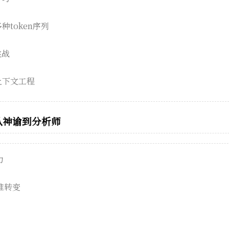
种token序列
挑战
到上下文工程
从神谕到分析师
力
思维转变