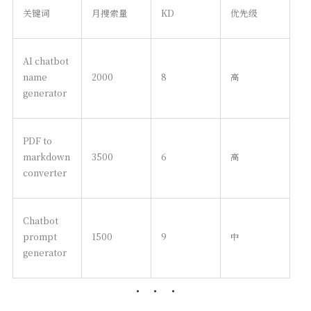
关键词
月搜索量
KD
优先级
AI chatbot
name
2000
8
高
generator
PDF to
markdown
3500
6
高
converter
Chatbot
prompt
1500
9
中
generator