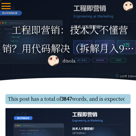
工程即营销：技术人不懂营
销？用代码解决（拆解月入9万
dtsola
案例）
This post has a total of
3847
words, and is expected to 