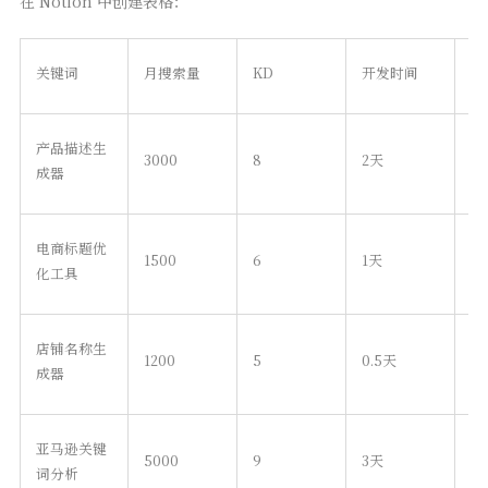
在 Notion 中创建表格：
关键词
月搜索量
KD
开发时间
相
产品描述生
3000
8
2天
⭐
成器
电商标题优
1500
6
1天
⭐
化工具
店铺名称生
1200
5
0.5天
⭐
成器
亚马逊关键
5000
9
3天
⭐
词分析