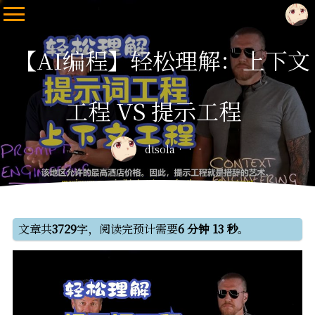
【AI编程】轻松理解：上下文
工程 VS 提示工程
dtsola
文章共
3729
字，阅读完预计需要
6 分钟 13 秒
。