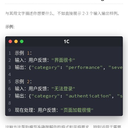
与其用文字描述你想要什么，不如直接展示 2-3 个输入输出样例。
示例
：
示例 
1
：
输入：用户反馈：
"界面很卡"
输出：{
"category"
: 
"performance"
, 
"sever
示例 
2
：
输入：用户反馈：
"无法登录"
输出：{
"category"
: 
"authentication"
, 
"se
现在处理：用户反馈：
"页面加载很慢"
这种方法帮助模型准确理解你的格式和风格要求，特别适用于需要