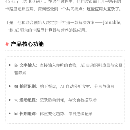
45 公斤（约 100 磅）。在这个过程中，他用过市面上几乎所有的
卡路里追踪应用，深刻感受到一个共同痛点：
这些应用太复杂了
。
于是，他和联合创始人决定亲手打造一款解决方案——
Joinable
，
一款 AI 驱动的卡路里计算器与营养追踪应用。
产品核心功能
📝
文字输入
：直接输入你吃的食物，AI 自动识别热量与宏量
营养素
📷
拍照识别
：拍下餐盘，AI 自动分析食材、分量与热量
🏃
运动追踪
：记录运动消耗，与饮食数据联动
📊
长期追踪
：体重变化趋势、每日连续记录