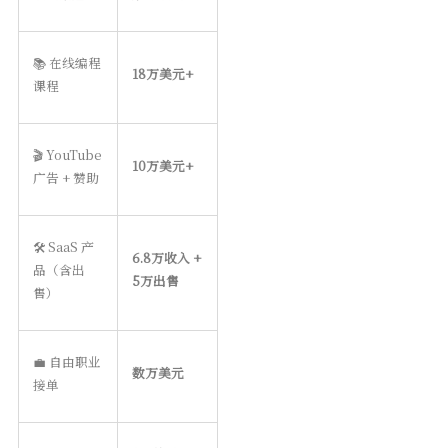
📚 在线编程
18万美元+
课程
🎬 YouTube
10万美元+
广告 + 赞助
🛠️ SaaS 产
6.8万收入 +
品（含出
5万出售
售）
💼 自由职业
数万美元
接单