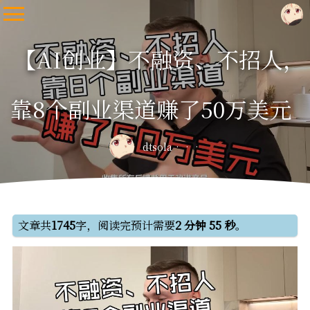
【AI创业】不融资、不招人，
靠8个副业渠道赚了50万美元
dtsola
文章共
1745
字，阅读完预计需要
2 分钟 55 秒
。