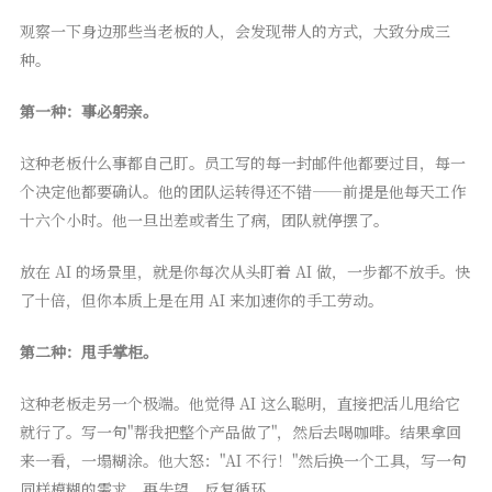
观察一下身边那些当老板的人，会发现带人的方式，大致分成三
种。
第一种：事必躬亲。
这种老板什么事都自己盯。员工写的每一封邮件他都要过目，每一
个决定他都要确认。他的团队运转得还不错——前提是他每天工作
十六个小时。他一旦出差或者生了病，团队就停摆了。
放在 AI 的场景里，就是你每次从头盯着 AI 做，一步都不放手。快
了十倍，但你本质上是在用 AI 来加速你的手工劳动。
第二种：甩手掌柜。
这种老板走另一个极端。他觉得 AI 这么聪明，直接把活儿甩给它
就行了。写一句"帮我把整个产品做了"，然后去喝咖啡。结果拿回
来一看，一塌糊涂。他大怒："AI 不行！"然后换一个工具，写一句
同样模糊的需求。再失望。反复循环。