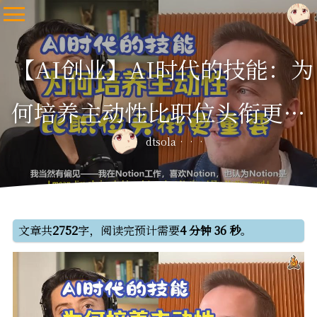
【AI创业】AI时代的技能：为
何培养主动性比职位头衔更重
dtsola
要
文章共
2752
字，阅读完预计需要
4 分钟 36 秒
。