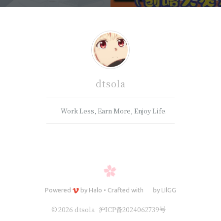
dtsola
Work Less, Earn More, Enjoy Life.
Powered
by
Halo
•
Crafted with
by
LIlGG
© 2026 dtsola
沪ICP备2024062739号