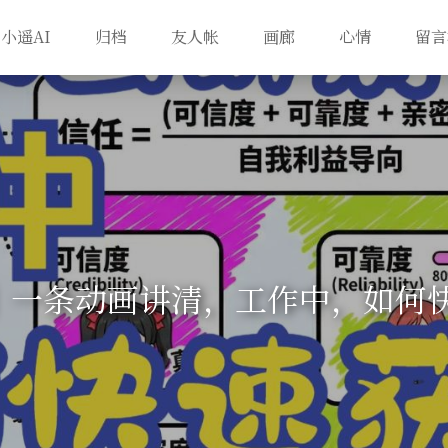
小遥AI
归档
友人帐
画廊
心情
留言
业】一条动画讲清，工作中，如何