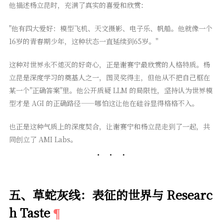
他描述杨立昆时，充满了真实的喜爱和欣赏：
"他有四大爱好：模型飞机、天文摄影、电子乐、帆船。他就像一个
16岁的青春期少年，这种状态一直延续到65岁。"
这种对世界永不熄灭的好奇心，正是谢赛宁最欣赏的人格特质。杨
立昆是深度学习的奠基人之一，图灵奖得主，但他从不把自己框在
某一个"正确答案"里。他公开质疑 LLM 的局限性，坚持认为世界模
型才是 AGI 的正确路径——哪怕这让他在硅谷显得格格不入。
也正是这种气质上的深度契合，让谢赛宁和杨立昆走到了一起，共
同创立了 AMI Labs。
五、草蛇灰线：表征的世界与 Researc
h Taste