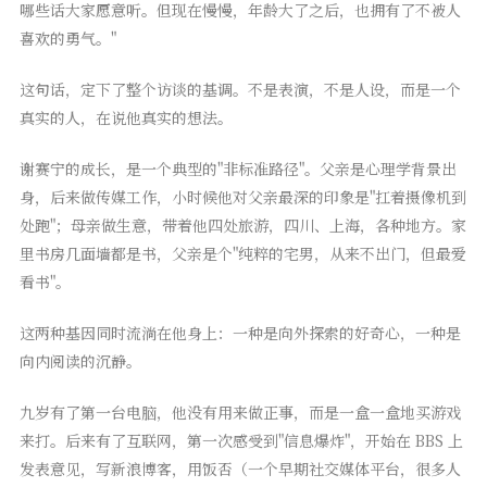
哪些话大家愿意听。但现在慢慢，年龄大了之后，也拥有了不被人
喜欢的勇气。"
这句话，定下了整个访谈的基调。不是表演，不是人设，而是一个
真实的人，在说他真实的想法。
谢赛宁的成长，是一个典型的"非标准路径"。父亲是心理学背景出
身，后来做传媒工作，小时候他对父亲最深的印象是"扛着摄像机到
处跑"；母亲做生意，带着他四处旅游，四川、上海，各种地方。家
里书房几面墙都是书，父亲是个"纯粹的宅男，从来不出门，但最爱
看书"。
这两种基因同时流淌在他身上：一种是向外探索的好奇心，一种是
向内阅读的沉静。
九岁有了第一台电脑，他没有用来做正事，而是一盒一盒地买游戏
来打。后来有了互联网，第一次感受到"信息爆炸"，开始在 BBS 上
发表意见，写新浪博客，用饭否（一个早期社交媒体平台，很多人