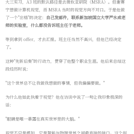
大三实习，A3 班的默认路径是去微软亚研院（MSRA）。但谢赛
宁想做计算机视觉，而 MSRA 当时的视觉方向不对口。于是他做
了一个"出格"的决定：
自己发邮件，联系新加坡国立大学严水成老
师的实验室，什么都没告诉班主任于老师。
等到拿到 offer，才去汇报。班主任当然不高兴，但他已经决定
了。
这种"先斩后奏"的行动力，贯穿了他整个职业生涯。他后来总结这
段经历时说：
"这个世界总不让我做我想做的事情，但我偏偏要做。"
为什么他如此执着于视觉？他在访谈中说了一句让我印象极深的
话：
"眼睛是唯一暴露在真实世界里的大脑。"
视觉不只是感知，它是智能与物理世界之间最直接的接口。这个判