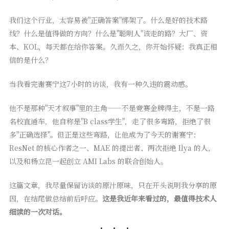
我们这个行业，太容易被"正确答案"绑架了。什么是好的技术路
线？什么是值得做的方向？什么是"聪明人"该走的路？大厂、资
本、KOL，每天都在给你答案。久而久之，你开始怀疑：我真正相
信的是什么？
当我看完谢赛宁这7小时的访谈，我有一种久违的震动感。
他不是那种"天才叙事"里的主角——不是竞赛金牌得主，不是一路
名校直通车，他自称是"B class学生"，走了很多弯路，拒绝了很
多"正确选择"。但正是这些弯路，让他成为了今天的谢赛宁：
ResNet 的核心作者之一、MAE 的提出者、两次拒绝 Ilya 的人，
以及和杨立昆一起创立 AMI Labs 的联合创始人。
这篇文章，我尽量保留访谈的原汁原味，只在开头说明我分享的原
因，在结尾做总结前后呼应。
这是我近年来看过的，最值得技术人
细读的一次对话。