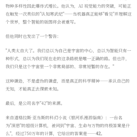
物种多样性因此爆炸式增长。他认为，AI 视觉能力的突破，可能正
在触发一次类似的"认知寒武纪"——当机器真正能够"看见"并理解这
个世界，整个智能的版图将会被重写。
但他同时也发出了一个警告：
"人类太自大了。我们总以为自己是宇宙的中心，总以为智能只有一
种形式，总以为我们现在走的这条路就是唯一正确的路。但也许，
我们只是这个宇宙里一个非常局部的、非常短暂的存在。"
这种谦逊，不是虚伪的谦虚，而是真正的科学精神——承认自己的
无知，才能真正去探索未知。
最后，是公司名字"42"的来源。
来自道格拉斯·亚当斯的科幻小说《银河系漫游指南》：一台名
为"深思"的超级计算机，被问到"宇宙、生命与万物的终极答案是什
么"，经过750万年的计算，它给出的答案是——
42
。