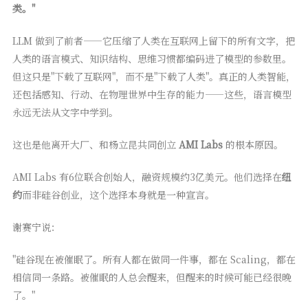
类。"
LLM 做到了前者——它压缩了人类在互联网上留下的所有文字，把
人类的语言模式、知识结构、思维习惯都编码进了模型的参数里。
但这只是"下载了互联网"，而不是"下载了人类"。真正的人类智能，
还包括感知、行动、在物理世界中生存的能力——这些，语言模型
永远无法从文字中学到。
这也是他离开大厂、和杨立昆共同创立
AMI Labs
的根本原因。
AMI Labs 有6位联合创始人，融资规模约3亿美元。他们选择在
纽
约
而非硅谷创业，这个选择本身就是一种宣言。
谢赛宁说：
"硅谷现在被催眠了。所有人都在做同一件事，都在 Scaling，都在
相信同一条路。被催眠的人总会醒来，但醒来的时候可能已经很晚
了。"