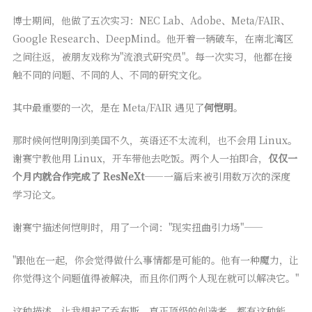
博士期间，他做了五次实习：NEC Lab、Adobe、Meta/FAIR、
Google Research、DeepMind。他开着一辆破车，在南北湾区
之间往返，被朋友戏称为"流浪式研究员"。每一次实习，他都在接
触不同的问题、不同的人、不同的研究文化。
其中最重要的一次，是在 Meta/FAIR 遇见了
何恺明
。
那时候何恺明刚到美国不久，英语还不太流利，也不会用 Linux。
谢赛宁教他用 Linux，开车带他去吃饭。两个人一拍即合，
仅仅一
个月内就合作完成了 ResNeXt
——一篇后来被引用数万次的深度
学习论文。
谢赛宁描述何恺明时，用了一个词："现实扭曲引力场"——
"跟他在一起，你会觉得做什么事情都是可能的。他有一种魔力，让
你觉得这个问题值得被解决，而且你们两个人现在就可以解决它。"
这种描述，让我想起了乔布斯。真正顶级的创造者，都有这种能