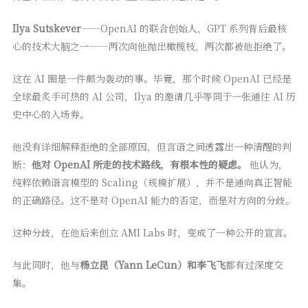
Ilya Sutskever
——OpenAI 的联合创始人，GPT 系列背后最核
心的技术大脑之一——两次向他抛出橄榄枝，两次都被他拒绝了。
这在 AI 圈是一件颇为轰动的事。毕竟，那个时候 OpenAI 已经是
全球最炙手可热的 AI 公司，Ilya 的邀请几乎等同于一张通往 AI 历
史中心的入场券。
他没有详细解释拒绝的全部原因，但言语之间透露出一种清醒的判
断：
他对 OpenAI 所走的技术路线，有根本性的疑虑。
他认为，
纯粹依赖语言模型的 Scaling（规模扩展），并不是通向真正智能
的正确路径。这不是对 OpenAI 能力的否定，而是对方向的分歧。
这种分歧，在他后来创立 AMI Labs 时，变成了一种公开的宣言。
与此同时，他与
杨立昆（Yann LeCun）和李飞飞
都有过深度交
集。