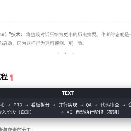
ion）"技术：
将整段对话压缩为更小的历史摘要。作者的态度是
态启动，因为这样行为更可预测、更一致。
流程
）→ PRD → 看板拆分 → 并行实现 → QA → 代码审查 → 
工介入阶段（白班）         ↑ AI 自动执行阶段（夜班）
班与夜班的分工
：