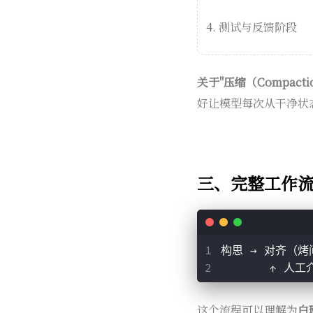
测试与反馈阶段
关于"压缩（Compact
好让模型每次从干净状
三、完整工作
构思 → 对齐（烤问
       ↑ 人
这个流程可以理解为
白