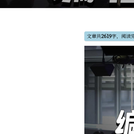
文章共
2619
字，阅读