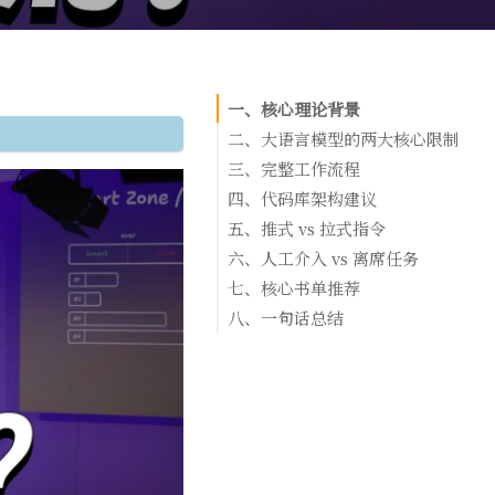
一、核心理论背景
二、大语言模型的两大核心限制
限制一：智能区 vs 愚钝区（Smart Zo
三、完整工作流程
mb Zone）
Step 1：「烤问我」技能（Grill Me S
四、代码库架构建议
限制二：记忆碎片问题（Memento Pr
Step 2：撰写 PRD（产品需求文档）
浅层模块 vs 深层模块
五、推式 vs 拉式指令
m）
Step 3：看板式任务拆分
实践建议
六、人工介入 vs 离席任务
Step 4：离线代理实现（AFK Agent
核心原则：垂直切片（Tracer Bullet
七、核心书单推荐
看板结构
Step 5：TDD 测试驱动开发
基础版：Ralph Loop（单次循环）
八、一句话总结
进阶版：Sandcastle（作者自研 TypeS
Step 6：质量保证（QA）与代码审查
库）