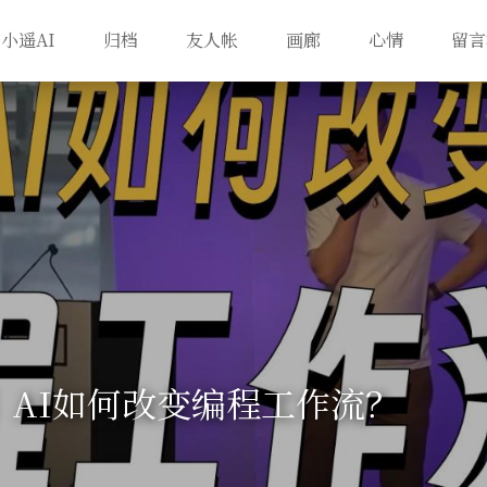
小遥AI
归档
友人帐
画廊
心情
留言
】AI如何改变编程工作流？