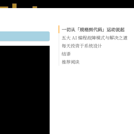
一切从「规格到代码」运动说起
五大 AI 编程故障模式与解决之道
故障一：AI 没有按我的意图行事
每天投资于系统设计
故障二：AI 表达冗长，鸡同鸭讲
结语
故障三：AI 构建了正确的东西，但
推荐阅读
行
故障四：AI 一次做太多，代码质量失
故障五：代码库结构混乱，AI 无从下