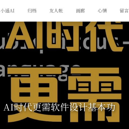
小遥AI
归档
友人帐
画廊
心情
留言
】AI时代更需软件设计基本功