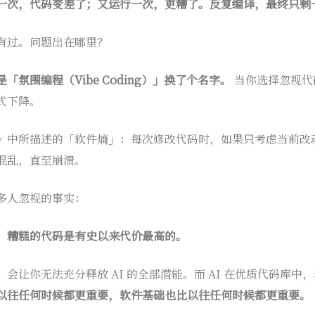
一次，代码变差了；又运行一次，更糟了。反复编译，最终只剩
有过。问题出在哪里？
「氛围编程（Vibe Coding）」换了个名字。
当你选择忽视代码
式下降。
》中所描述的「软件熵」：每次修改代码时，如果只考虑当前改
混乱，直至崩溃。
多人忽视的事实：
，糟糕的代码是有史以来代价最高的。
会让你无法充分释放 AI 的全部潜能。而 AI 在优质代码库中
以往任何时候都更重要，软件基础也比以往任何时候都更重要。