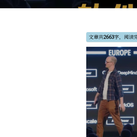
文章共
2663
字，阅读