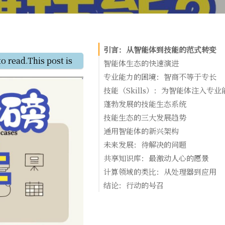
引言：从智能体到技能的范式转变
to read.This post is of average length, and can be read wi
智能体生态的快速演进
技术环境的巨大变化
专业能力的困境：智商不等于专长
"只需代码即可"的新理念
一个生动的类比
技能（Skills）：为智能体注入专业
当前智能体的三大局限
核心定义：技能就是文件夹
蓬勃发展的技能生态系统
从工具到脚本：代码的优势
五周内的爆发式增长
技能生态的三大发展趋势
实际案例：幻灯片样式脚本
1. 基础技能：赋予新能力
趋势一：技能日益复杂化
通用智能体的新兴架构
运行时逐步披露机制
2. 第三方技能：深度集成
趋势二：与 MCP 生态系统融合
架构的四大组成部分
未来发展：待解决的问题
3. 企业定制技能：组织的核心竞争力
趋势三：非技术人员开始构建技能
实际部署：金融与生命科学领域
软件化管理
共享知识库：最激动人心的愿景
版本管理
集体演进的能力库
计算领域的类比：从处理器到应用
依赖关系管理
技能如何实现这一愿景
三层架构的映射
结论：行动的号召
复合价值的社区效应
开发者的创造力空间
Claude 的持续学习