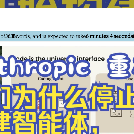
 of
3638
words, and is expected to take
6 minutes 4 seconds