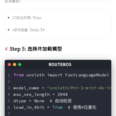
应该看到：
CUDA可用: True
GPU设备: Tesla T4
Step 5: 选择并加载模型
from
 unsloth import FastLanguageModel
model_name = 
"unsloth/Phi-3-mini-4k-ins
max_seq_length = 2048
dtype = None  # 自动检测
load_in_4bit = 
True
  # 使用4位量化