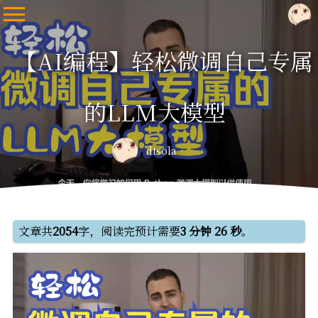
【AI编程】轻松微调自己专属
的LLM大模型
dtsola
文章共
2054
字，阅读完预计需要
3 分钟 26 秒
。