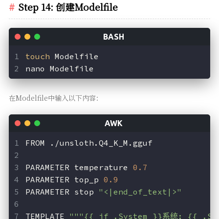
Step 14: 创建Modelfile
touch
 Modelfile
nano Modelfile
在Modelfile中输入以下内容：
FROM ./unsloth.Q4_K_M.gguf
PARAMETER temperature 
0.7
PARAMETER top_p 
0.9
PARAMETER stop 
"<|end_of_text|>"
TEMPLATE 
"""{{ if .System }}系统: {{ .Sy