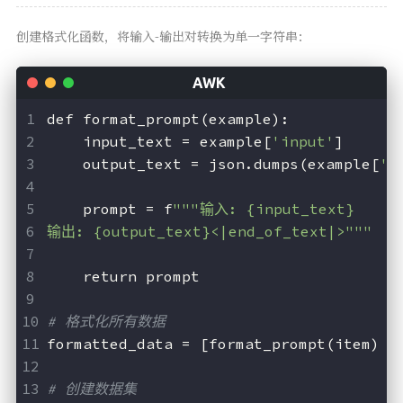
创建格式化函数，将输入-输出对转换为单一字符串：
def format_prompt(example):
    input_text = example[
'input'
]
    output_text = json.dumps(example[
'o
    prompt = f
"""输入: {input_text}
输出: {output_text}<|end_of_text|>"""
    return prompt
# 格式化所有数据
formatted_data = [format_prompt(item) 
f
# 创建数据集