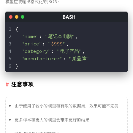
模型应该输出格式化的JSON：
{
"name"
: 
"笔记本电脑"
,
"price"
: 
"
$999
"
,
"category"
: 
"电子产品"
,
"manufacturer"
: 
"某品牌"
}
注意事项
由于使用了较小的模型和有限的数据集，效果可能不完美
更多样本和更大的模型会带来更好的结果