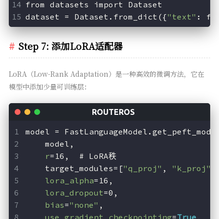
from datasets import Dataset
dataset = Dataset.from_dict({
"text"
: fo
Step 7: 添加LoRA适配器
LoRA（Low-Rank Adaptation）是一种高效的微调方法，它在
模型中添加少量可训练层：
model = FastLanguageModel.get_peft_mode
    model,
r
=16,  # LoRA秩
    target_modules=[
"q_proj"
, 
"k_proj"
,
lora_alpha
=16,
lora_dropout
=0,
bias
=
"none"
,
use_gradient_checkpointing
=
True
,