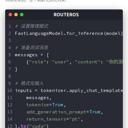
# 设置推理模式
FastLanguageModel.for_inference(model)
# 准备测试消息
messages = [
    {
"role"
: 
"user"
, 
"content"
: 
"你的测试H
]
# 格式化输入
inputs = tokenizer.apply_chat_template(
    messages,
tokenize
=
True
,
add_generation_prompt
=
True
,
return_tensors
=
"pt"
,
).
to
(
"cuda"
)