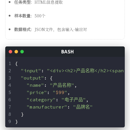
任务类型
：HTML信息提取
样本数量
：500个
数据格式
：JSON文件，包含输入-输出对
{
"input"
: 
"<div><h2>产品名称</h2><span c
"output"
: {
"name"
: 
"产品名称"
,
"price"
: 
"
$99
"
,
"category"
: 
"电子产品"
,
"manufacturer"
: 
"品牌名"
  }
}