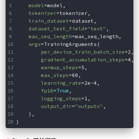
model
=model,
tokenizer
=tokenizer,
train_dataset
=dataset,
dataset_text_field
=
"text"
,
max_seq_length
=max_seq_length,
args
=TrainingArguments(
per_device_train_batch_size
=2,
gradient_accumulation_steps
=4,
warmup_steps
=5,
max_steps
=60,
learning_rate
=2e-4,
fp16
=
True
,
logging_steps
=1,
output_dir
=
"outputs"
,
    ),
)