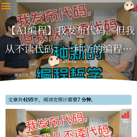
【AI编程】我发布代码，但我
从不读代码：一种新的编程哲
dtsola
学
文章共
4195
字，阅读完预计需要
7 分钟
。