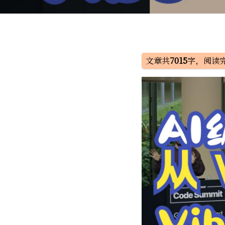
文章共
7015
字，阅读