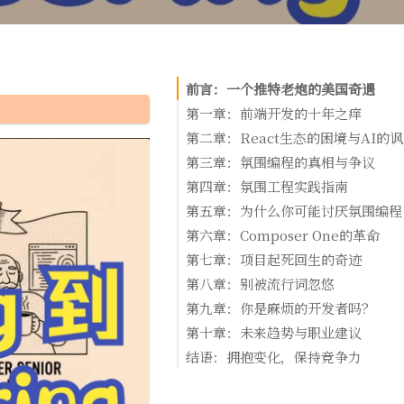
前言：一个推特老炮的美国奇遇
第一章：前端开发的十年之痒
其他行业 vs 前端开发
第二章：React生态的困境与AI的
Select2的不朽传说
永恒的计数器问题
第三章：氛围编程的真相与争议
终端的"创新"时刻
AI为什么擅长写React
最不适合的观众
第四章：氛围工程实践指南
我们仍在忍受同样的老问题
抽象化：开发者的可卡因
什么是氛围编程？
资深首席提示工程师Kitze的建议
第五章：为什么你可能讨厌氛围编程
AI与抽象的矛盾
管理者早就在这么做了
核心技巧一：建立基础设施
原因一：别把工具交给错误的人
第六章：Composer One的革命
没人真正擅长React
赌场比喻：氛围编程的残酷真相
核心技巧二：语音编程是革命性的
1. Git工作区
原因二：时机不好
改变游戏规则的时刻
第七章：项目起死回生的奇迹
术语的混乱
2. 长期泡在推特上
核心技巧三：上下文管理
原因三：选择太多
模型降级的陷阱
重新掌控编程
Benjamin项目：从濒死到重生
第八章：别被流行词忽悠
3. 可靠的起点
AI的自我怀疑
社区的分裂
氛围工程的示例
价格陷阱
原因四：你是PETA开发者
前提条件
Glink项目：重获新生
迁移奇迹
MCP的真相
第九章：你是麻烦的开发者吗？
4. 从零开始分享
生产数据的噩梦
原因五：不愿学习新技能
PETA开发者的症状
抽象的新认识
CZ项目：意大利面的胜利
诊断测试
第十章：未来趋势与职业建议
PETA开发者的未来
适合氛围编程的场景
氛围工程需要的技能
Zero to Ship
症状清单
技能的重新定义
结语：拥抱变化，保持竞争力
我的编程史演进
PETA开发者的永恒性
1. PR评审强迫症
适合场景的判断
核心观点
2. 同意困难症
体验糟糕的原因总结
给开发者的建议