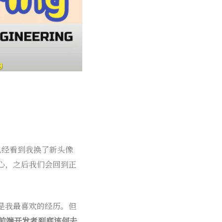
3. 宗教级执着
选择困难
对氛围编程的重新定义
4. 优化成瘾
工具选择的混乱
幽默结尾
Composer One的突破
已经看到我换了新头像
心，之后我们会回到正
是我最喜欢的经历。但
些前端开发者到底该何去