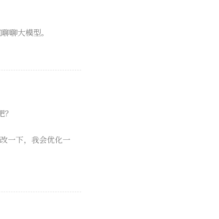
们聊聊大模型。
吧？
我改一下，我会优化一