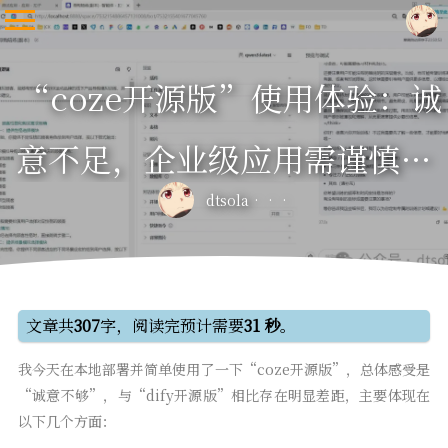
“coze开源版”使用体验：诚
意不足，企业级应用需谨慎选
dtsola
择！
文章共
307
字，阅读完预计需要
31 秒
。
我今天在本地部署并简单使用了一下“coze开源版”，总体感受是
“诚意不够”，与“dify开源版”相比存在明显差距，主要体现在
以下几个方面：