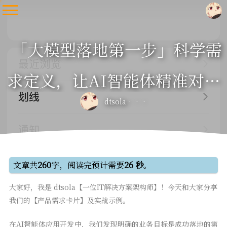
「大模型落地第一步」科学需
求定义，让AI智能体精准对接
dtsola
业务痛点
文章共
260
字，阅读完预计需要
26 秒
。
大家好，我是 dtsola【一位IT解决方案架构师】！今天和大家分享
我们的【产品需求卡片】及实战示例。
在AI智能体应用开发中，我们发现明确的业务目标是成功落地的第