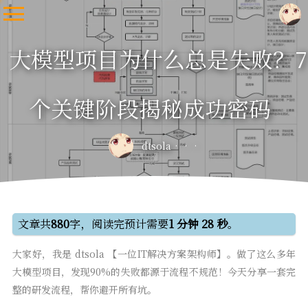
大模型项目为什么总是失败？7
个关键阶段揭秘成功密码
dtsola
文章共
880
字，阅读完预计需要
1 分钟 28 秒
。
大家好，我是 dtsola 【一位IT解决方案架构师】。做了这么多年
大模型项目，发现90%的失败都源于流程不规范！今天分享一套完
整的研发流程，帮你避开所有坑。