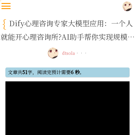
Dify心理咨询专家大模型应用：一个人
就能开心理咨询所?AI助手帮你实现规模化
经营！
dtsola
文章共
51
字，阅读完预计需要
6 秒
。