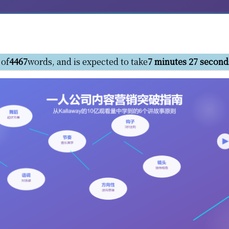
 of
4467
words, and is expected to take
7 minutes 27 second