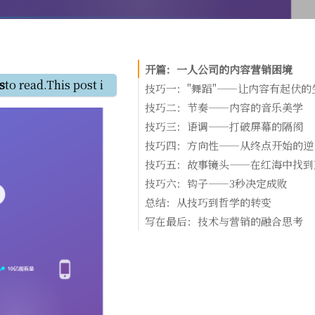
开篇：一人公司的内容营销困境
s
to read.This post is of average length, and can be read w
技巧一："舞蹈"——让内容有起伏的
痛点回顾
技巧二：节奏——内容的音乐美学
突破之道
痛
技巧三：语调——打破屏幕的隔阂
dtsola的深度思考
突破之道
痛点回多的营销内容听起来像在"对用
技巧四：方向性——从终点开始的逆
dtsola的深度思考
不是"和用户聊天"。这种距离感让用
痛
技巧五：故事镜头——在红海中找到
生防备心理，认为自己正在被推销。
突破之道
痛点回顾
技巧六：钩子——3秒决定成败
突破之道
dtsola的深度思考
dtsola的深度思考
痛点回顾
总结：从技巧到哲学的转变
dtsola的深度思考
dtsola的深度思考
dtsola的终极思考
写在最后：技术与营销的融合思考
技术基础对内容营销的重要性：
行动计划