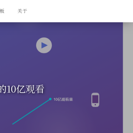
板
关于
的10亿观看