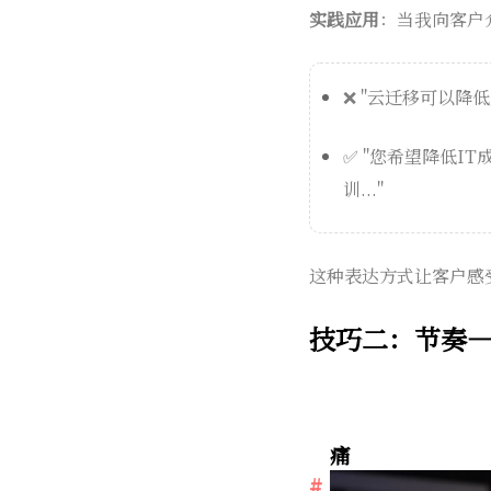
实践应用
：当我向客户
❌ "云迁移可以降
✅ "您希望降低IT
训..."
这种表达方式让客户感
技巧二：节奏
痛