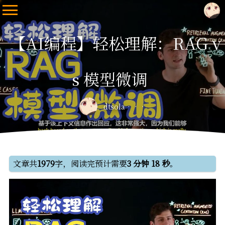
【AI编程】轻松理解：RAG v
s 模型微调
dtsola
文章共
1979
字，阅读完预计需要
3 分钟 18 秒
。