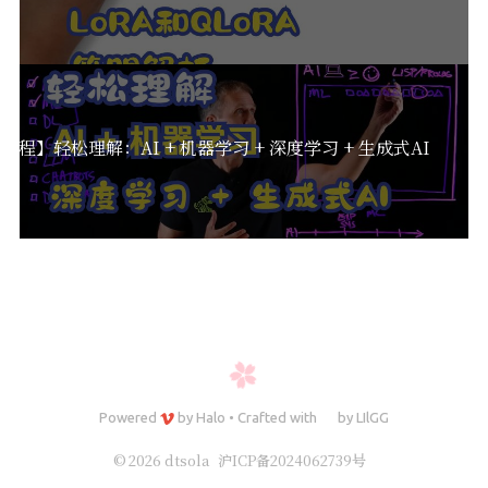
I编程】轻松理解：AI + 机器学习 + 深度学习 + 生成式AI
Powered
by
Halo
•
Crafted with
by
LIlGG
© 2026 dtsola
沪ICP备2024062739号