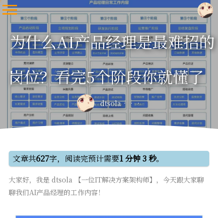
为什么AI产品经理是最难招的
岗位？看完5个阶段你就懂了
dtsola
文章共
627
字，阅读完预计需要
1 分钟 3 秒
。
大家好，我是 dtsola 【一位IT解决方案架构师】，今天跟大家聊
聊我们AI产品经理的工作内容！