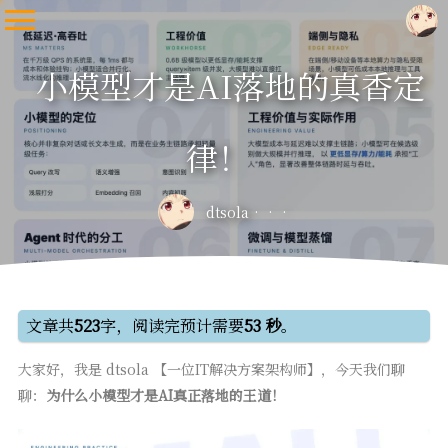
小模型才是AI落地的真香定
律！
dtsola
文章共
523
字，阅读完预计需要
53 秒
。
大家好，我是 dtsola 【一位IT解决方案架构师】，今天我们聊
聊：
为什么小模型才是AI真正落地的王道！