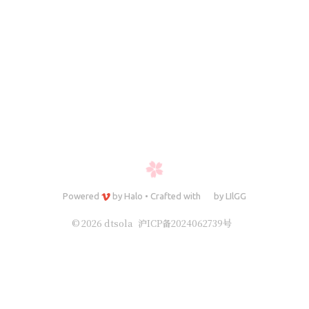
Powered
by
Halo
•
Crafted with
by
LIlGG
© 2026 dtsola
沪ICP备2024062739号