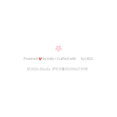
Powered
by
Halo
•
Crafted with
by
LIlGG
© 2026 dtsola
沪ICP备2024062739号