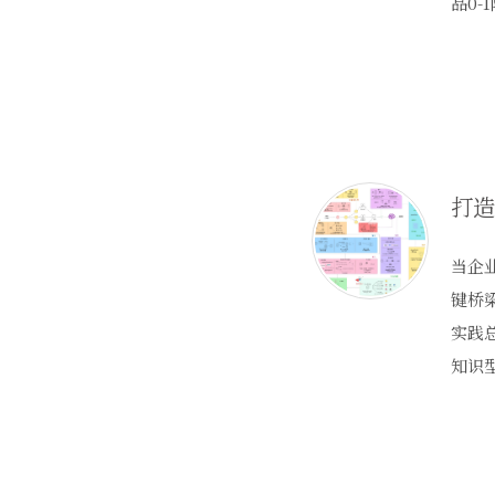
品0-
当企
键桥
实践总
知识型