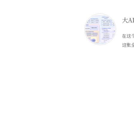
大A
在这
这张全