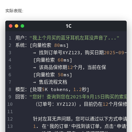
实际表现
：
用户：
"我上个月买的蓝牙耳机左耳没声音了..."
系统：[向量检索 
80
ms] 
      → 找到订单号XYZ123，购买日期
2025
-
09
-
1
      [向量检索 
60
ms]
      → 该商品保修期
12
个月，当前在保
      [向量检索 
50
ms]
      → 售后流程文档
模型：[处理
5
K tokens，
1.2
秒]
回答：
"您好！查询到您在2025年9月15日购买的索尼WH
      （订单号：XYZ123），目前仍在
12
个月保修期
      针对左耳无声问题，您可以通过以下方式申请
1
. 在'我的订单'中找到该订单，点击'申请售