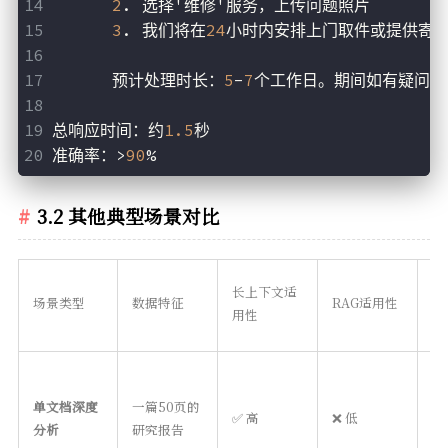
2
. 选择'维修'服务，上传问题照片
3
. 我们将在
24
小时内安排上门取件或提供寄
      预计处理时长：
5
-
7
个工作日。期间如有疑问，
总响应时间：约
1.5
秒
准确率：>
90
%
3.2 其他典型场景对比
长上下文适
场景类型
数据特征
RAG适用性
推
用性
单文档深度
一篇50页的
✅ 高
❌ 低
长
分析
研究报告