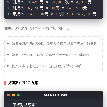
日成本：
0
.
485
元 × 
10
,
000
次 = 
4
,
850
元
月成本：
4
,
850
元 × 
30
天 = 
145,500
元
年成本：
145,500
元 × 
12
月 = 
1
,
746,000
元
注意
：这还是在理想情况下的计算。实际上：
如果知识库超过200K，需要多次调用或采用更复杂的策略
如果用户追问，每轮对话都要重新处理200K tokens
输入成本占比高达99%，这是典型的"大材小用"
方案B：RAG方案
单次对话成本：