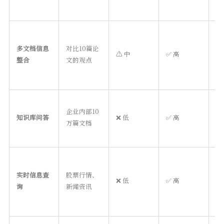
多文档信息
对比10篇论
⚠️ 中
✅ 高
R
整合
文的观点
企业内部10
知识库问答
❌ 低
✅ 高
R
万篇文档
实时信息查
股票行情、
❌ 低
✅ 高
R
询
新闻资讯