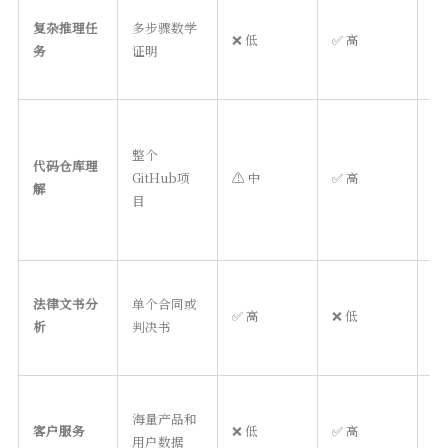
复杂推理任
多步骤数学
❌ 低
✅ 高
R
务
证明
整个
代码仓库理
GitHub项
⚠️ 中
✅ 高
混
解
目
法律文书分
单个合同或
✅ 高
❌ 低
长
析
判决书
海量产品和
客户服务
❌ 低
✅ 高
R
用户数据