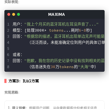
实际表现
：
用户：
"我上个月买的蓝牙耳机左耳没声音了..."
模型：[处理300K+ 
tokens
...耗时
6
-
8
秒]
回答：
"根据您的描述，蓝牙耳机出现单边无声可能是以下
      （泛泛而谈，未能准确定位到用户的具体订单
或者：
回答：
"抱歉，我在您的历史记录中没有找到相关的蓝牙耳
      （信息迷失在
30
万
tokens
的
"大海"
中）
方案B：RAG方案
实现思路
：
语义检索
：根据用户问题，从向量数据库中检索相关信息