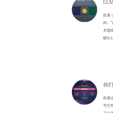
LL
我是 
问：
术落地
疑RA
我是d
为它
习以