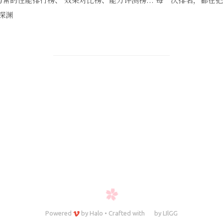
深渊
Powered
by
Halo
•
Crafted with
by
LIlGG