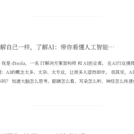
像了解自己一样，了解AI：带你看懂人工智能的"身体构造"
我是 dtsola，一名 IT解决方案架构师 和 AI创业者。 在AI行
题：AI的概念太多、太杂、太专业，让很多人望而却步。 但其实，A
体吗？ 知道大脑怎么思考、眼睛怎么看、耳朵怎么听、神经怎么传递