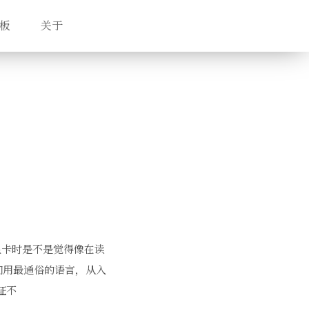
板
关于
 引言 买显卡时是不是觉得像在读
们用最通俗的语言，从入
证不