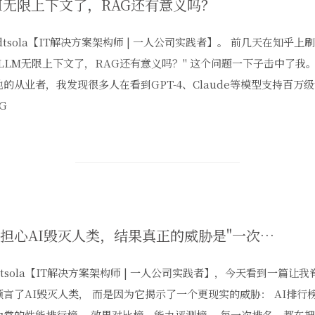
M无限上下文了，RAG还有意义吗？
dtsola【IT解决方案架构师 | 一人公司实践者】。 前几天在知乎
"LLM无限上下文了，RAG还有意义吗？" 这个问题一下子击中了我
的从业者，我发现很多人在看到GPT-4、Claude等模型支持百万级
G
我们担心AI毁灭人类，结果真正的威胁是"一次次AI排行榜"
tsola【IT解决方案架构师 | 一人公司实践者】，今天看到一篇让
预言了AI毁灭人类， 而是因为它揭示了一个更现实的威胁： AI排行
为常的性能排行榜、 效果对比榜、能力评测榜... 每一次排名，都在把