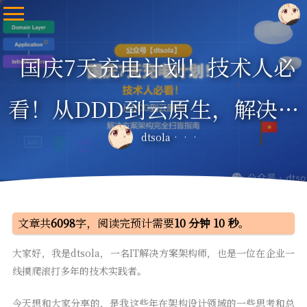
国庆7天充电计划！技术人必
看！从DDD到云原生，解决方
dtsola
案架构完全扫盲指南
文章共
6098
字，阅读完预计需要
10 分钟 10 秒
。
大家好，我是dtsola，一名IT解决方案架构师，也是一位在企业一
线摸爬滚打多年的技术实践者。
今天想和大家分享的，是我这些年在架构设计领域的一些思考和总