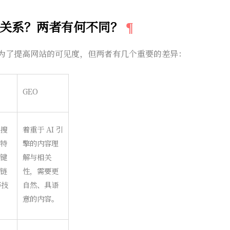
O 的关系？两者有何不同？
O 都是为了提高网站的可见度，但两者有几个重要的差异：
GEO
搜
着重于 AI 引
特
擎的内容理
键
解与相关
链
性，需要更
等技
自然、具语
意的内容。