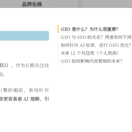
GEO 是什么？为什么很重要？
GEO 与 SEO 的关系？两者有何不
如何针对 AI 收录，进行 GEO 优化
GEO 优化原则 1：了解 AI 搜索引擎
未来 12 个月趋势（个人预测）
GEO 优化原则 2：关键字研究时同步
1. 多模态深度整合：品牌信息将被 AI
GEO 如何影响内容营销的未来？
EO）
。作为长期关注技
对话查询」
见、听见、触到"
知。
GEO 优化原则 3：选定 AI 对话查
2. 答案可视化：搜索结果升级为"带品牌
上下文与关联性
的信息卡片"
GEO 优化原则 4：建立网站权威性
I 搜索引擎的崛起，单纯针对
3. 合规红线：全球立法让"可信度"成
GEO 优化原则 5：内容可视化与使
更容易被 AI 理解、引
GEO 优化原则 6：随时检视文章调整 