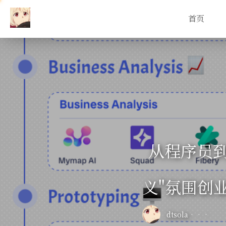
首页
从程序员
义"氛围创业
dtsola