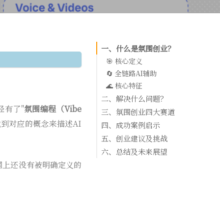
一、什么是氛围创业？
🎯 核心定义
🔄 全链路AI辅助
🌊 核心特征
二、解决什么问题？
经有了"
氛围编程（Vibe
😰 传统一人公司痛点
三、氛围创业四大赛道
到对应的概念来描述AI
✨ 氛围创业的解决方案
数字产品与服务
四、成功案例启示
内容创作与媒体
1. BuiltWith：一人运营的网站技
五、创业建议及挑战
顾问与教练服务
年收入超1400万美元
💡 氛围创业策略建议
六、总结及未来展望
利基型电商
2. Photopea：免费在线Photosh
⚠️ 挑战与注意事项
启动策略
网上还没有被明确定义的
🎯 氛围创业的核心价值
年收150万美元
运营策略
🛡️ 风险管理策略
能力挑战
🚀 未来发展趋势
3. TLDR Newsletter：每日科技摘
技术风险
💭 个人实践感悟
短期（1-2年）
商业挑战
万美元以上
中期（3-5年）
🎯 立即行动指南
4. DesignJoy：设计订阅服务，一
长期（5-10年）