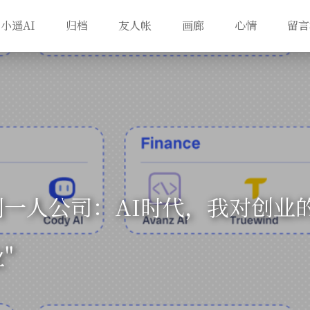
小遥AI
归档
友人帐
画廊
心情
留言
到一人公司：AI时代，我对创业
"