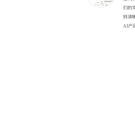
们的
到清
AI