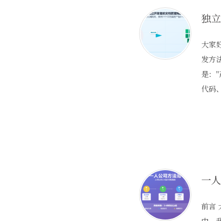
大家好
发方
是：
代码
前言 
中，