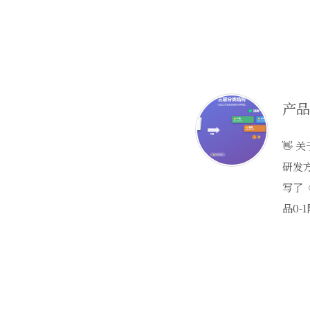
👋 
研发
写了
品0-