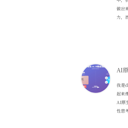
做出
力，
AI
我是d
起来
AI
性思