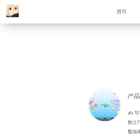
首页
✍️ 
独立
整指